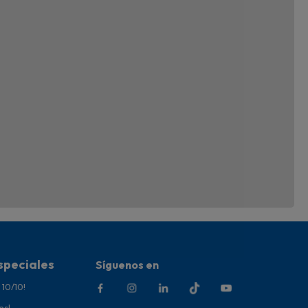
speciales
Síguenos en
 10/10!
es!