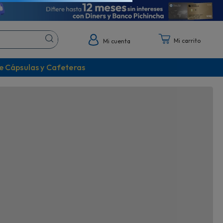
!
¡Cápsulas Dolce Gusto!
asta 75"
Descubre todos sus sabores
Mi cuenta
e Cápsulas y Cafeteras