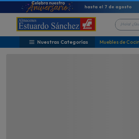
¡ENVÍO GRATIS en escolar!
¡U
Por compras mayores a $60
TO
¡Hola! ¿Qué 
Nuestras Categorías
Muebles de Coci
TAMBIÉN TE PODRÍA INTERESAR