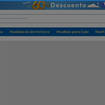
tensilios de Mesa y Bebida!
¡La mejor definición
DO con el 10% Dsct
Televisores desde 32" h
producto buscas?
na
Muebles de dormitorio
Muebles para Sala
Nestl
Descripción
Especificaciones