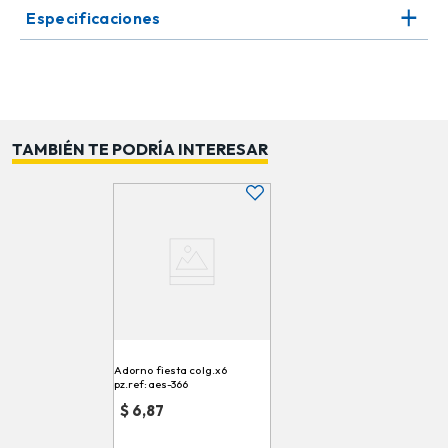
Especificaciones
Perfecto para combinar con otros artículos de la línea
Minnie Mouse, como servilletas, vajilla y cajas sorpresa,
creando un ambiente armonioso y temático. Cada
pieza está diseñada para moverse suavemente con el
aire, generando un efecto visual atractivo. Este adorno
es ideal para cumpleaños, fiestas infantiles o
TAMBIÉN TE PODRÍA INTERESAR
decoración permanente en habitaciones de niños. Su
fácil instalación permite colocar y retirar el adorno sin
complicaciones. Combina funcionalidad, estilo y
diversión en un solo producto, aportando un toque
mágico a cualquier celebración.
Adorno fiesta colg.x6
pz.ref:aes-366
$
6,87