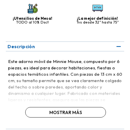
¡Utensilios de Mesa!
¡La mejor definición!
TODO al 10% Dsct
Tvs desde 32" hasta 75"
Descripción
Este adorno móvil de Minnie Mouse, compuesto por 6
piezas, es ideal para decorar habitaciones, fiestas o
espacios temáticos infantiles. Con piezas de 13 cm x 60
cm, su tamaño permite que se vea claramente colgado
del techo o sobre paredes, aportando color y
dinamismo a cualquier lugar. Fabricado con materiales
ligeros y resistentes, asegura que las piezas se
mantengan firmes y duraderas. Su diseño colorido y
MOSTRAR MÁS
lleno de detalles de Minnie Mouse captura la atención
de los niños y añade un toque divertido y alegre a la
decoración.