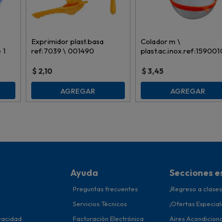
Exprimidor plast.basa
Colador m \
 1
ref:7039 \ 001490
plast.ac.inox.ref:15900
\ 007890 18cm
$
2,10
$
3,45
AGREGAR
AGREGAR
Ayuda
Secciones e
Preguntas frecuentes
¡Regreso a clases
Servicios Técnicos
¡Ofertas Especial
ivacidad
Facturación Electrónica
Aires Acondicion