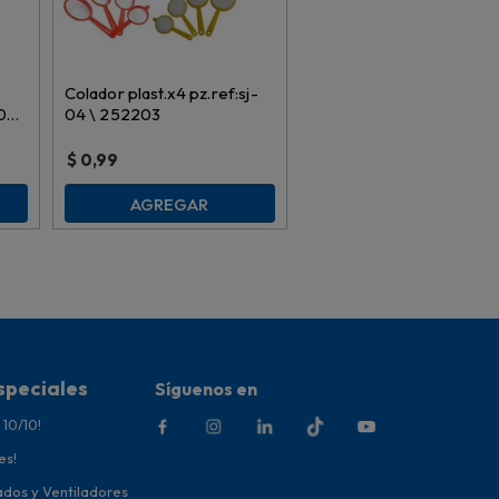
Colador plast.x4 pz.ref:sj-
1003
04 \ 252203
$
0,99
AGREGAR
speciales
Síguenos en
 10/10!
es!
ados y Ventiladores