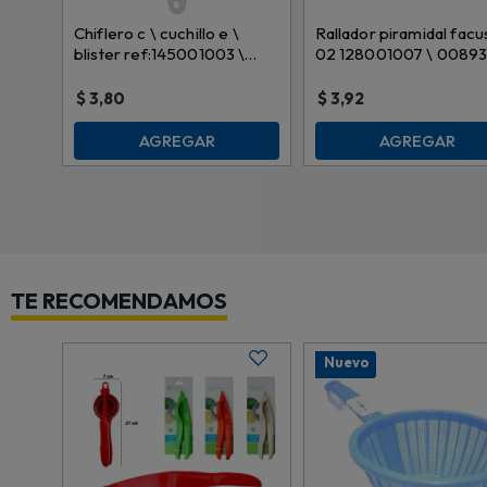
Chiflero c \ cuchillo e \
Rallador piramidal facu
blister ref:145001003 \
02 128001007 \ 0089
9153
blanco
$
3,80
$
3,92
AGREGAR
AGREGAR
TE RECOMENDAMOS
Nuevo