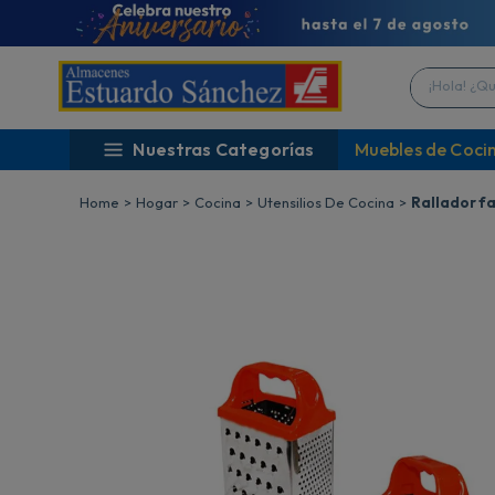
¡Hola! ¿Qué 
Nuestras Categorías
Muebles de Coci
Hogar
Cocina
Utensilios De Cocina
Rallador f