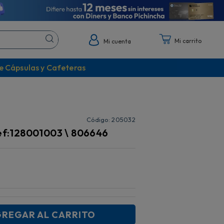
Mi cuenta
e Cápsulas y Cafeteras
:
205032
ref:128001003 \ 806646
REGAR AL CARRITO