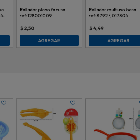
sa
Rallador plano facusa
Rallador multiuso basa
34
ref:128001009
ref:8792 \ 017804
$
2,50
$
4,49
AGREGAR
AGREGAR