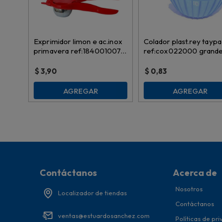
Exprimidor limon e ac.inox
Colador plast.rey taypa
primavera ref:184001007 \
ref:cox022000 grande
184001001
$
3,90
$
0,83
AGREGAR
AGREGAR
Contáctanos
Acerca de
Nosotros
Localizador de tiendas
Contáctanos
ventas@estuardosanchez.com
Políticas de pr