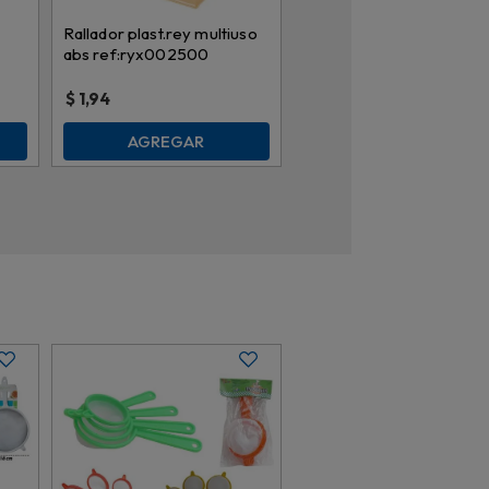
Rallador plast.rey multiuso
abs ref:ryx002500
$
1,94
AGREGAR