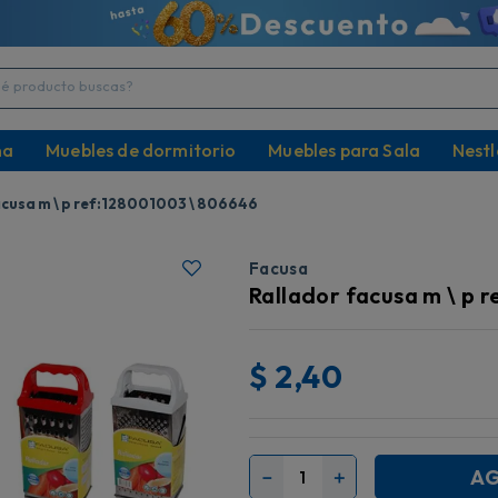
producto buscas?
na
Muebles de dormitorio
Muebles para Sala
Nestl
acusa m \ p ref:128001003 \ 806646
Facusa
Rallador facusa m \ p 
$
2,40
AG
－
＋