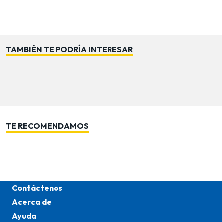
como artificiales, brindando armonía y estilo en
cualquier ambiente. Es un accesorio que une diseño y
funcionalidad, pensado para realzar tu decoración con
personalidad.
TAMBIÉN TE PODRÍA INTERESAR
Importante: Los colores pueden variar según
disponibilidad de stock.
TE RECOMENDAMOS
Contáctenos
Acerca de
Ayuda