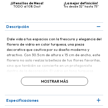
¡Utensilios de Mesa!
¡La mejor definición!
TODO al 10% Dsct
Tvs desde 32" hasta 75"
Descripción
Dale vida a tus espacios con la frescura y elegancia del
florero de vidrio en color turquesa, una pieza
decorativa que cautiva por su diseño moderno y
atractivo. Con 30.5cm de altura x 15 cm de ancho, este
florero no solo realza la belleza de tus flores favoritas,
sino que también se convierte en un protagonista
dentro de la decoración. El vidrio en tono turquesa
aporta un aire vibrante y sofisticado, proyectando luz y
MOSTRAR MÁS
color de manera encantadora.
Es perfecto para salas, comedores o recibidores,
aportando un toque fresco que se adapta a estilos
Especificaciones
contemporáneos, costeros o bohemios. Gracias a su
tamaño, resulta versátil tanto para flores naturales