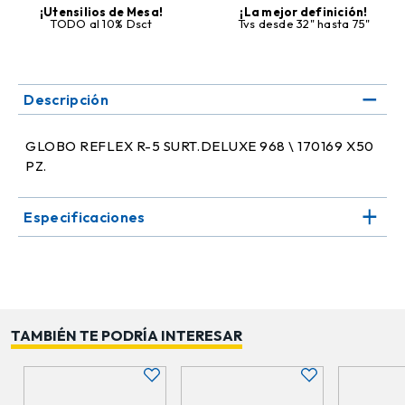
¡Utensilios de Mesa!
¡La mejor definición!
TODO al 10% Dsct
Tvs desde 32" hasta 75"
Descripción
GLOBO REFLEX R-5 SURT.DELUXE 968 \ 170169 X50
PZ.
Especificaciones
TAMBIÉN TE PODRÍA INTERESAR