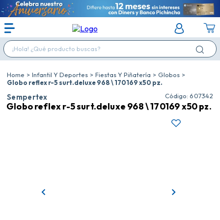
¡Hola! ¿Qué producto buscas?
Infantil Y Deportes
Fiestas Y Piñatería
Globos
Globo reflex r-5 surt.deluxe 968 \ 170169 x50 pz.
:
607342
Sempertex
Globo reflex r-5 surt.deluxe 968 \ 170169 x50 pz.