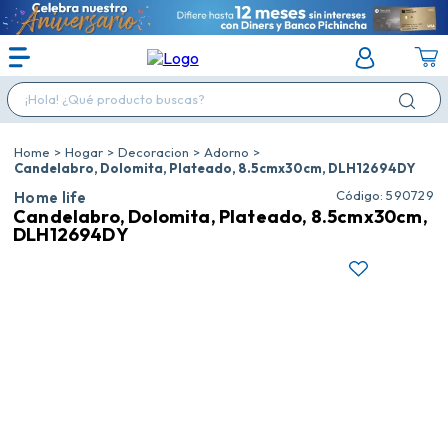
¡Hola! ¿Qué producto buscas?
Hogar
Decoracion
Adorno
Candelabro, Dolomita, Plateado, 8.5cmx30cm, DLH12694DY
:
590729
Home life
Candelabro, Dolomita, Plateado, 8.5cmx30cm,
DLH12694DY