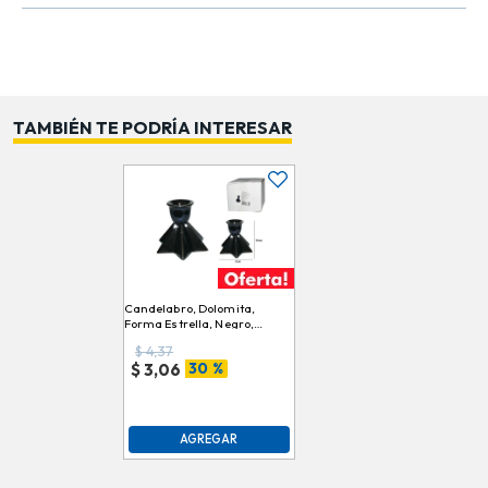
clásicos o contemporáneos.
Tip decorativo: Úsalo junto a velas aromáticas
plateadas para crear un ambiente elegante y relajante
en tu sala o comedor.
TAMBIÉN TE PODRÍA INTERESAR
Candelabro, Dolomita,
Forma Estrella, Negro,
9cmx10cm, DLH17Q532DH
$
4,37
30 %
$
3,06
AGREGAR