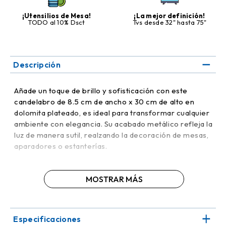
¡Utensilios de Mesa!
¡La mejor definición!
TODO al 10% Dsct
Tvs desde 32" hasta 75"
Descripción
Añade un toque de brillo y sofisticación con este
candelabro de 8.5 cm de ancho x 30 cm de alto en
dolomita plateado, es ideal para transformar cualquier
ambiente con elegancia. Su acabado metálico refleja la
luz de manera sutil, realzando la decoración de mesas,
aparadores o estanterías.
Su diseño estilizado y atemporal lo hace perfecto para
MOSTRAR MÁS
combinar con otros accesorios o velas, creando un
conjunto armonioso y llamativo. Además, su altura
permite un efecto visual destacado, convirtiéndose en
el centro de atención de cualquier espacio. Es una
Especificaciones
pieza versátil que complementa estilos modernos,