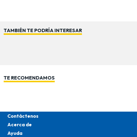
una pieza decorativa que se adapta a distintos
ambientes y estilos de interiorismo.
TAMBIÉN TE PODRÍA INTERESAR
TE RECOMENDAMOS
Contáctenos
Acerca de
Ayuda