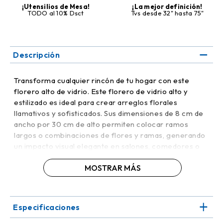
¡Utensilios de Mesa!
¡La mejor definición!
TODO al 10% Dsct
Tvs desde 32" hasta 75"
Descripción
Transforma cualquier rincón de tu hogar con este
florero alto de vidrio. Este florero de vidrio alto y
estilizado es ideal para crear arreglos florales
llamativos y sofisticados. Sus dimensiones de 8 cm de
ancho por 30 cm de alto permiten colocar ramos
largos o combinaciones de flores y ramas, generando
un impacto visual elegante en salones, comedores o
recibidores.
MOSTRAR MÁS
Su diseño transparente destaca la belleza natural de las
flores y permite que la luz se refleje suavemente
sobre su superficie, creando un efecto decorativo
Especificaciones
único. Perfecto para salones, comedores o entradas,
este florero combina funcionalidad y estilo, ofreciendo