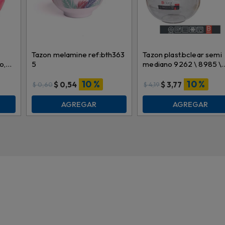
Tazon melamine ref:bth363
Tazon plast.bclear semi
o,
5
mediano 9262 \ 8985 \
027988 2lt
10 %
10 %
$
0,54
$
3,77
$
0,60
$
4,19
AGREGAR
AGREGAR