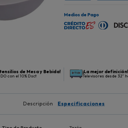
Medios de Pago
tensilios de Mesa y Bebida!
¡La mejor definición
DO con el 10% Dsct
Televisores desde 32" h
Descripción
Especificaciones
Tipo de Producto
Tazón