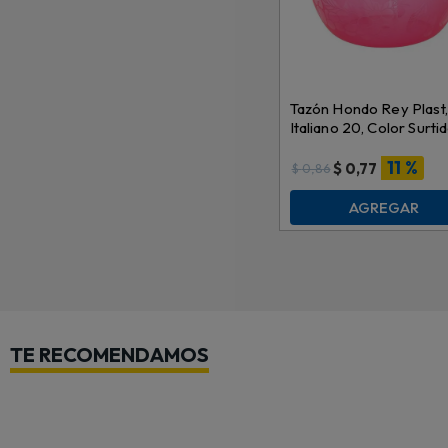
Tazón Hondo Rey Plast,
Italiano 20, Color Surtid
TZX013000
11 %
$
0,77
$
0,86
AGREGAR
TE RECOMENDAMOS