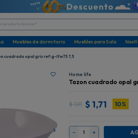
producto buscas?
na
Muebles de dormitorio
Muebles para Sala
Nestl
n cuadrado opal gris ref:g-lfw75 7,5
Home life
Tazon cuadrado opal gr
$
1,71
10%
$
1,91
AG
－
＋