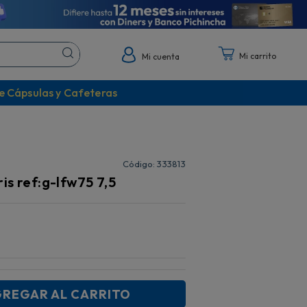
Mi cuenta
e Cápsulas y Cafeteras
:
333813
is ref:g-lfw75 7,5
REGAR AL CARRITO