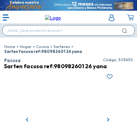
¡Hola! ¿Qué producto buscas?
Hogar
Cocina
Sartenes
Sarten facusa ref:980982601 26 yana
:
303655
Facusa
Sarten facusa ref:980982601 26 yana