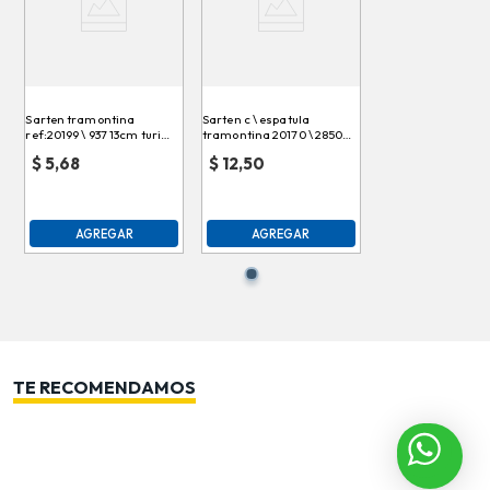
Sarten tramontina
Sarten c \ espatula
ref:20199 \ 937 13cm turim
tramontina 20170 \ 28500 \
des
618 \ 041998 paris
$
5,68
$
12,50
AGREGAR
AGREGAR
TE RECOMENDAMOS