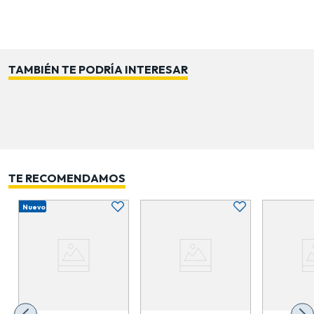
distintos espacios según la orientación del sol.
Perfecto para protegerse del calor durante picnics,
reuniones o días de descanso al aire libre. Su diseño
robusto y estable asegura seguridad durante su uso,
TAMBIÉN TE PODRÍA INTERESAR
evitando vuelcos o desplazamientos. Fácil de limpiar y
mantener, asegura que siempre luzca en óptimas
condiciones. Combina funcionalidad, estilo y
practicidad en un solo producto, ideal para quienes
buscan comodidad bajo el sol.
TE RECOMENDAMOS
Nuevo