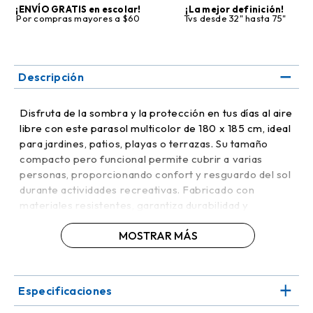
¡ENVÍO GRATIS en escolar!
¡La mejor definición!
Por compras mayores a $60
Tvs desde 32" hasta 75"
Descripción
Disfruta de la sombra y la protección en tus días al aire
libre con este parasol multicolor de 180 x 185 cm, ideal
para jardines, patios, playas o terrazas. Su tamaño
compacto pero funcional permite cubrir a varias
personas, proporcionando confort y resguardo del sol
durante actividades recreativas. Fabricado con
materiales resistentes, garantiza durabilidad y
estabilidad, soportando el uso frecuente en exteriores.
MOSTRAR MÁS
Los colores vibrantes aportan un toque moderno y
alegre, convirtiéndolo en un elemento decorativo
además de funcional.
Especificaciones
Su estructura ligera facilita el transporte y la
instalación, permitiendo ubicarlo fácilmente en