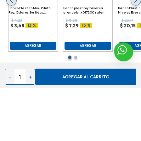
Banco Plástico Mini Pitufo
Banco plast.rey tavarua
Banco Plástico
Rey, Colores Surtidos,
grande bnx017200 ratan
Niveles Evere
20.7x24.8cm, bnx012000
38cmx61cmx
$
4,23
$
8,38
$
23,17
bnx015000
13 %
13 %
1
$
3,68
$
7,29
$
20,15
AGREGAR
AGREGAR
AG
－
＋
AGREGAR AL CARRITO
Contáctenos
Acerca de
Ayuda
Secciones especiales
Síguenos en