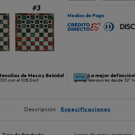
Medios de Pago
tensilios de Mesa y Bebida!
¡La mejor definición
DO con el 10% Dsct
Televisores desde 32" h
Descripción
Especificaciones
Tipo de Producto
Juegos de azar y memoria