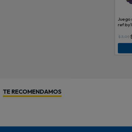
Juego
ref:by
$
3,09
TE RECOMENDAMOS