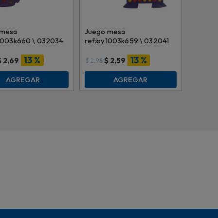
 mesa
Juego mesa
1003k660 \ 032034
ref:by1003k659 \ 032041
13 %
13 %
$
2,69
$
2,59
$
2,98
AGREGAR
AGREGAR