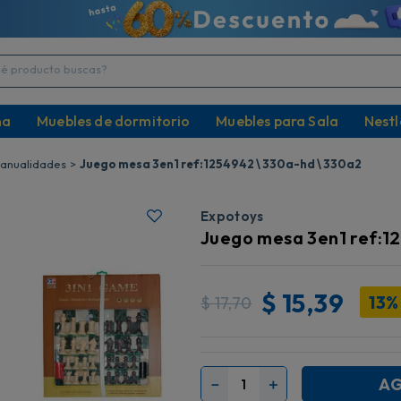
producto buscas?
na
Muebles de dormitorio
Muebles para Sala
Nestl
anualidades
Juego mesa 3en1 ref:1254942 \ 330a-hd \ 330a2
Expotoys
Juego mesa 3en1 ref:1
$
15,39
13%
$
17,70
AG
－
＋