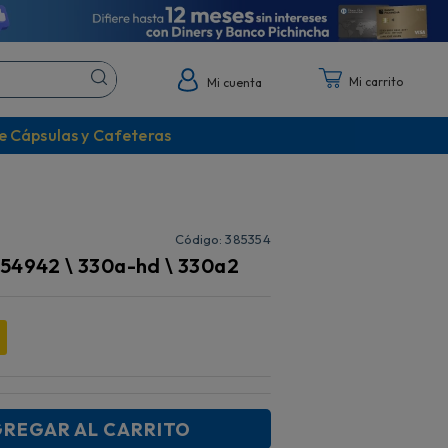
Mi cuenta
e Cápsulas y Cafeteras
:
385354
254942 \ 330a-hd \ 330a2
REGAR AL CARRITO