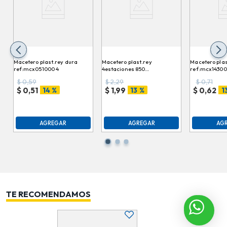
Macetero plast.rey dura
Macetero plast.rey
Macetero plas
ref:mcx051000 4
4estaciones 850
ref:mcx14300
ref:mcx058000
$
0,59
$
2,29
$
0,71
14 %
13 %
1
$
0,51
$
1,99
$
0,62
AGREGAR
AGREGAR
AG
TE RECOMENDAMOS