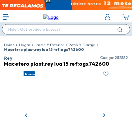
¡Hola! ¿Qué producto buscas?
Hogar
Jardin Y Exterior
Patio Y Garaje
Macetero plast.rey lua 15 ref:ogx742600
:
252552
Rey
Macetero plast.rey lua 15 ref:ogx742600
Nuevo