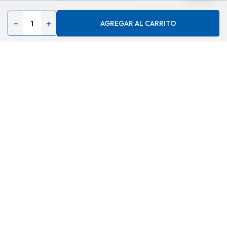
－
＋
AGREGAR AL CARRITO
Adorno viento
ref:ywx78609 pez 50cm
$
4,60
13 %
$
4,00
AGREGAR
Contáctenos
Acerca de
Ayuda